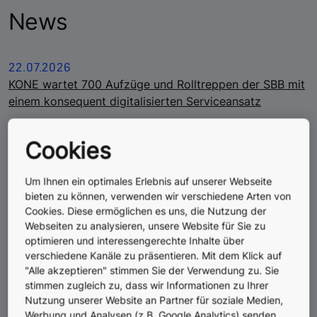
News
22.07.2026
KONE wartet 700 Aufzüge und Rolltreppen der SBB mit
einem konsequent digitalisierten Serviceansatz
29.04.2026
Cookies
KONE und TKE schließen sich zusammen, um ein
Weltklasse-Unternehmen in der Aufzugs- und
Fahrtreppenbranche zu schaffen
Um Ihnen ein optimales Erlebnis auf unserer Webseite
bieten zu können, verwenden wir verschiedene Arten von
03.02.2026
Cookies. Diese ermöglichen es uns, die Nutzung der
Webseiten zu analysieren, unsere Website für Sie zu
KONE als führendes Unternehmen im Bereich
optimieren und interessengerechte Inhalte über
Nachhaltigkeit mit Platzierung auf der CDP A-Liste
verschiedene Kanäle zu präsentieren. Mit dem Klick auf
ausgezeichnet
"Alle akzeptieren" stimmen Sie der Verwendung zu. Sie
stimmen zugleich zu, dass wir Informationen zu Ihrer
28.01.2026
Nutzung unserer Website an Partner für soziale Medien,
KONE und AWS erweitern Zusammenarbeit, um KI und
Werbung und Analysen (z.B. Google Analytics) senden.