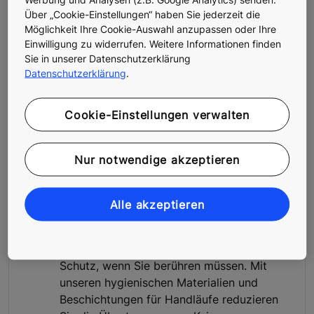
Über „Cookie-Einstellungen“ haben Sie jederzeit die
Möglichkeit Ihre Cookie-Auswahl anzupassen oder Ihre
KONE Elevator AirPurifier -
Einwilligung zu widerrufen. Weitere Informationen finden
Sauberere und frische Luft in
Sie in unserer Datenschutzerklärung
Datenschutzerklärung
.
der Aufzugkabine
Der KONE Elevator AirPurifier sorgt für
Cookie-Einstellungen verwalten
sauberere und frische Luft in der
Aufzugkabine.
Nur notwendige akzeptieren
Hygienische Oberflächen &
Alle akzeptieren
Antimikrobielle
Beschichtungen
Schutz, wenn Sie berühren müssen. Mit
unseren hygienischen Materialien und
Beschichtungen für Handläufe reduzieren