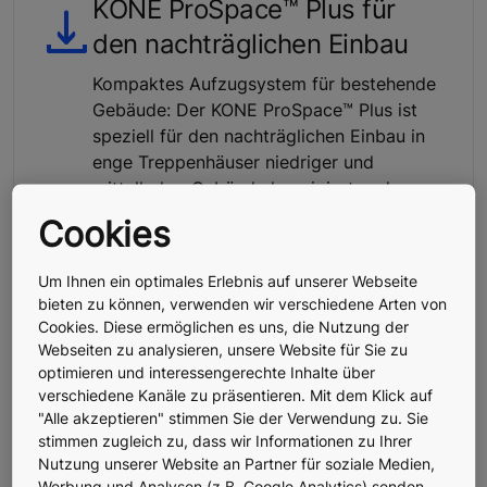
KONE ProSpace™ Plus für
den nachträglichen Einbau
Kompaktes Aufzugsystem für bestehende
Gebäude: Der KONE ProSpace™ Plus ist
speziell für den nachträglichen Einbau in
enge Treppenhäuser niedriger und
mittelhoher Gebäude konzipiert und
schnell installiert.
Cookies
Um Ihnen ein optimales Erlebnis auf unserer Webseite
Aufzugruf neu definiert -
bieten zu können, verwenden wir verschiedene Arten von
Cookies. Diese ermöglichen es uns, die Nutzung der
Berührungslose
Webseiten zu analysieren, unsere Website für Sie zu
Aufzugfahrten
optimieren und interessengerechte Inhalte über
verschiedene Kanäle zu präsentieren. Mit dem Klick auf
Berührungslos und digital: Komfortabler
"Alle akzeptieren" stimmen Sie der Verwendung zu. Sie
und schneller in die richtige Etage per
stimmen zugleich zu, dass wir Informationen zu Ihrer
Smartphone-App
Nutzung unserer Website an Partner für soziale Medien,
Werbung und Analysen (z.B. Google Analytics) senden.