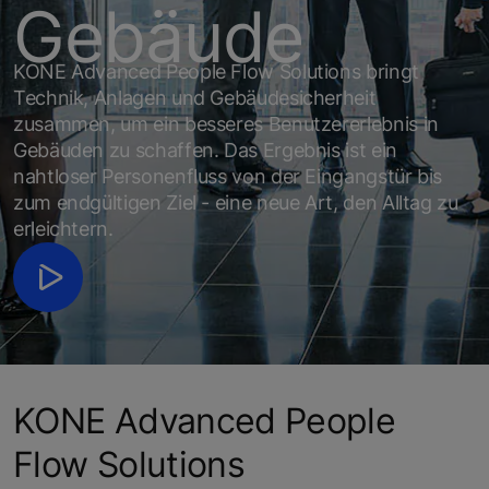
Gebäude
KONE Advanced People Flow Solutions bringt
Technik, Anlagen und Gebäudesicherheit
zusammen, um ein besseres Benutzererlebnis in
Gebäuden zu schaffen. Das Ergebnis ist ein
nahtloser Personenfluss von der Eingangstür bis
zum endgültigen Ziel - eine neue Art, den Alltag zu
erleichtern.
KONE Advanced People
Flow Solutions