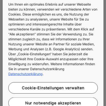
Um Ihnen ein optimales Erlebnis auf unserer Webseite
bieten zu können, verwenden wir verschiedene Arten von
Cookies. Diese ermöglichen es uns, die Nutzung der
Webseiten zu analysieren, unsere Website für Sie zu
optimieren und interessengerechte Inhalte über
Intelligente Gebäude auf ein neues
verschiedene Kanäle zu präsentieren. Mit dem Klick auf
Niveau heben
"Alle akzeptieren" stimmen Sie der Verwendung zu. Sie
stimmen zugleich zu, dass wir Informationen zu Ihrer
Nutzung unserer Website an Partner für soziale Medien,
Österreichs höchstes Gebäude gehört auch zu den
Werbung und Analysen (z.B. Google Analytics) senden.
intelligentesten des Landes. Der Donau City Tower I ist
Über „Cookie-Einstellungen“ haben Sie jederzeit die
mit einer umfassenden Palette an KONE-Lösungen
Möglichkeit Ihre Cookie-Auswahl anzupassen oder Ihre
ausgestattet und darauf ausgelegt, ein vollkommen
Einwilligung zu widerrufen. Weitere Informationen finden
intuitives Erlebnis beim Personenfluss zu bieten.
Sie in unserer Datenschutzerklärung
Datenschutzerklärung
.
Cookie-Einstellungen verwalten
Nur notwendige akzeptieren