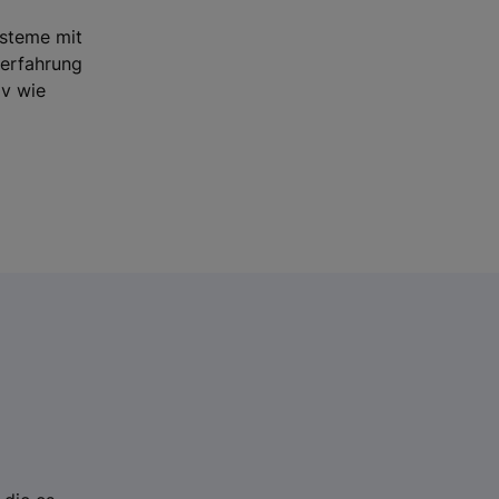
ysteme mit
rerfahrung
iv wie