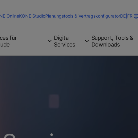
Change
NE Online
KONE Studio
Planungstools & Vertragskonfigurator
DE
|
FR
Website
Languag
ces für
Digital
Support, Tools &
äude
Services
Downloads