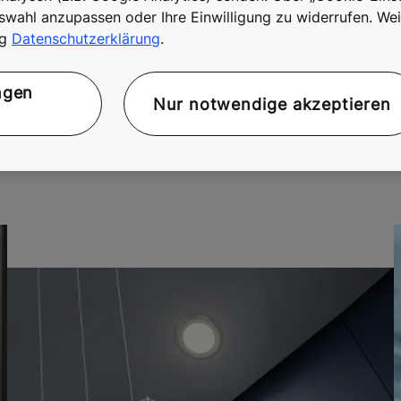
Services für maximal
swahl anzupassen oder Ihre Einwilligung zu widerrufen. Wei
ng
Datenschutzerklärung
.
zienz
ngen
Nur notwendige akzeptieren
ligenten Remote Services wie Fernbefreiung, Fehlerdiagnose
gen, erhöhen die Betriebssicherheit Ihrer Aufzüge und redu
ft im Gebäudemanagement.