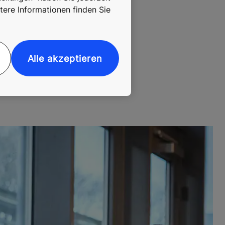
e
tere Informationen finden Sie
Alle akzeptieren
 und
zieren