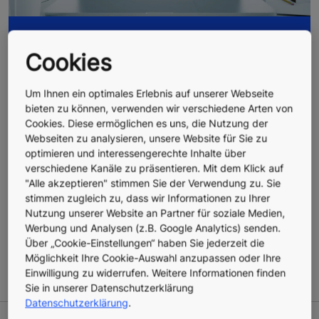
HANDOUTS VERGANGENER
Cookies
WEBINARE
Um Ihnen ein optimales Erlebnis auf unserer Webseite
Sie haben ein KONE Live-Onlinetraining verpasst
bieten zu können, verwenden wir verschiedene Arten von
und möchten die Zusammenfassung durchlesen?
Cookies. Diese ermöglichen es uns, die Nutzung der
Kein Problem - in unserer Webinar-Bibliothek
Webseiten zu analysieren, unsere Website für Sie zu
finden Sie die Handouts aller bisherigen
optimieren und interessengerechte Inhalte über
Veranstaltungen zum Download.
verschiedene Kanäle zu präsentieren. Mit dem Klick auf
"Alle akzeptieren" stimmen Sie der Verwendung zu. Sie
stimmen zugleich zu, dass wir Informationen zu Ihrer
Nutzung unserer Website an Partner für soziale Medien,
Archiv unserer Live-
Werbung und Analysen (z.B. Google Analytics) senden.
Onlinetrainings
Über „Cookie-Einstellungen“ haben Sie jederzeit die
Möglichkeit Ihre Cookie-Auswahl anzupassen oder Ihre
Einwilligung zu widerrufen. Weitere Informationen finden
Sie in unserer Datenschutzerklärung
Datenschutzerklärung
.