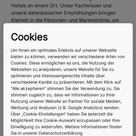
Hotels an einem Ort. Unser Fachwissen und
unsere datenbasierten Empfehlungen bringen
Klarheit in die Personen- und Warenströme, um
eine intuitive Erfahrung zu schaffen, die den
Cookies
Bedürfnissen aller Gebäudenutzer gerecht wird.
Um Ihnen ein optimales Erlebnis auf unserer Webseite
bieten zu können, verwenden wir verschiedene Arten von
Cookies. Diese ermöglichen es uns, die Nutzung der
Ganzheitliches Denken für
Webseiten zu analysieren, unsere Website für Sie zu
optimieren und interessengerechte Inhalte über
intelligentere Gebäude
verschiedene Kanäle zu präsentieren. Mit dem Klick auf
"Alle akzeptieren" stimmen Sie der Verwendung zu. Sie
stimmen zugleich zu, dass wir Informationen zu Ihrer
Mit einer Kombination aus Expertenanalysen, konkreten
Nutzung unserer Website an Partner für soziale Medien,
Daten und erstklassigen Analysewerkzeugen führen wir
Werbung und Analysen (z.B. Google Analytics) senden.
ganzheitliche vertikale und horizontale
Über „Cookie-Einstellungen“ haben Sie jederzeit die
Personenstromanalysen und -planungen durch, die den
Möglichkeit Ihre Cookie-Auswahl anzupassen oder Ihre
Entwurf eines neuen Gebäudes unterstützen oder dabei
Einwilligung zu widerrufen. Weitere Informationen finden
helfen, den richtigen Modernisierungsansatz für ein
Sie in unserer Datenschutzerklärung