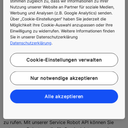
stimmen zugleich zu, dass wir Informationen zu Ihrer
Nutzung unserer Website an Partner für soziale Medien,
Werbung und Analysen (z.B. Google Analytics) senden.
Über „Cookie-Einstellungen“ haben Sie jederzeit die
Möglichkeit Ihre Cookie-Auswahl anzupassen oder Ihre
Einwilligung zu widerrufen. Weitere Informationen finden
Sie in unserer Datenschutzerklärung
Datenschutzerklärung
.
Cookie-Einstellungen verwalten
Reibungslose Integration neuer
Nur notwendige akzeptieren
intelligenter Gebäudedienste
Mit unserer
Elevator Call API
können Sie
Alle akzeptieren
Aufzugsruffunktionen
in Ihre eigenen
Endbenutzeranwendungen
integrieren, z.B. um
Personen zu ermöglichen, Aufzüge über ihr
Smartphone
zu rufen. Mit unserer Service Robot API können Sie