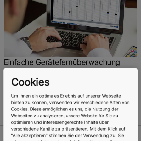
Einfache Gerätefernüberwachung
Mit unserer
Equipment Status API
und
Service Info API
Cookies
können Sie auf KONE Equipment
Status- und
Wartungsdaten
zugreifen und diese in Ihren
eigenen
Um Ihnen ein optimales Erlebnis auf unserer Webseite
Gebäude- oder Asset-Management-Systemen
für
bieten zu können, verwenden wir verschiedene Arten von
Überwachungs- und Berichtszwecke
verwenden.
Cookies. Diese ermöglichen es uns, die Nutzung der
Webseiten zu analysieren, unsere Website für Sie zu
optimieren und interessengerechte Inhalte über
verschiedene Kanäle zu präsentieren. Mit dem Klick auf
"Alle akzeptieren" stimmen Sie der Verwendung zu. Sie