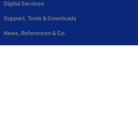
Digital Services
Support, Tools & Downloads
News, Referenzen & Co.
Unternehmen & Karriere
© KONE Schweiz
Impressum
Rechtshinweis
Datenschutzerklärung