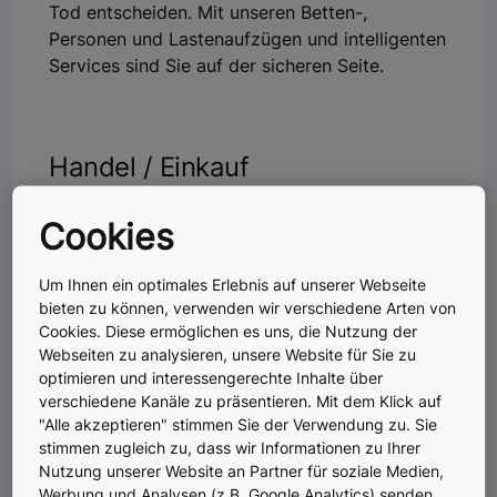
Tod entscheiden. Mit unseren Betten-,
Personen und Lastenaufzügen und intelligenten
Services sind Sie auf der sicheren Seite.
Handel / Einkauf
Im Einzelhandel muss der Personenfluss gut
Cookies
durchdacht sein. Shoppingcenter haben z.B.
einerseits die Anforderung, Besucher schnell
Um Ihnen ein optimales Erlebnis auf unserer Webseite
von der Park- in die Ladenebene zu befördern.
bieten zu können, verwenden wir verschiedene Arten von
Dort sollen sich die Besucher dann aber Zeit
Cookies. Diese ermöglichen es uns, die Nutzung der
zum Bummeln nehmen.
Webseiten zu analysieren, unsere Website für Sie zu
optimieren und interessengerechte Inhalte über
verschiedene Kanäle zu präsentieren. Mit dem Klick auf
"Alle akzeptieren" stimmen Sie der Verwendung zu. Sie
Verkehr / Infrastruktur
stimmen zugleich zu, dass wir Informationen zu Ihrer
Nutzung unserer Website an Partner für soziale Medien,
Der Personenfluss an Bahnhöfen und Flughäfen
Werbung und Analysen (z.B. Google Analytics) senden.