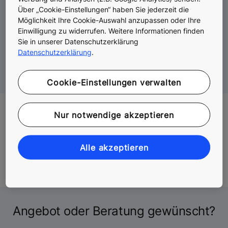
variiert täglich. Mit unseren Lösungen stellen
Über „Cookie-Einstellungen“ haben Sie jederzeit die
wir uns sowohl auf dutzende als auch
Möglichkeit Ihre Cookie-Auswahl anzupassen oder Ihre
zehntausende Menschen pro Tag ein und
Einwilligung zu widerrufen. Weitere Informationen finden
Sie in unserer Datenschutzerklärung
tragen dazu bei, dass sie ihre Destinationen
Datenschutzerklärung
.
schnell und sicher erreichen.
Cookie-Einstellungen verwalten
Mit KONE finden Sie die
Nur notwendige akzeptieren
richtige Anlage für Ihr
Alle akzeptieren
Gebäude.
Angebot oder Beratung gewünscht?