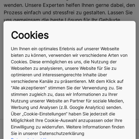
wenden. Unsere Experten helfen Ihnen gerne dabei, den
Prozess einfach und stressfrei zu gestalten. Lassen Sie
uns gemeinsam die beste Lösung für Ihr Gebäude
finden.
Cookies
Um Ihnen ein optimales Erlebnis auf unserer Webseite
bieten zu können, verwenden wir verschiedene Arten von
Verwandte Themen
Cookies. Diese ermöglichen es uns, die Nutzung der
Webseiten zu analysieren, unsere Website für Sie zu
optimieren und interessengerechte Inhalte über
#Digitalisierung
#Facility Manager & Verwalter
verschiedene Kanäle zu präsentieren. Mit dem Klick auf
#Gebäudemodernisierung & -sanierung
"Alle akzeptieren" stimmen Sie der Verwendung zu. Sie
#Gebäudewartung & -verwaltung
#Modernisierung
stimmen zugleich zu, dass wir Informationen zu Ihrer
#Modernisierung
#Planung & Installation
#Technologie
Nutzung unserer Website an Partner für soziale Medien,
#Wohnen & Leben
Werbung und Analysen (z.B. Google Analytics) senden.
Über „Cookie-Einstellungen“ haben Sie jederzeit die
Möglichkeit Ihre Cookie-Auswahl anzupassen oder Ihre
Einwilligung zu widerrufen. Weitere Informationen finden
Sie in unserer Datenschutzerklärung