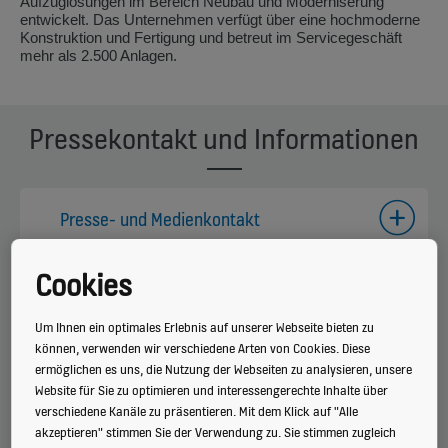
Aufzuglösungen im Bereich Neubau und Moderniserung
entwickelt. Das Unternehmen verfügt über eine hochmoderne
Konstruktion und Fertigung und betreut im Servicegeschäft
mehr als 2.500 Anlagen.
Pressekontakt und Informationen
Presse- und Medienkontakt
Cookies
Über KONE
Um Ihnen ein optimales Erlebnis auf unserer Webseite bieten zu
können, verwenden wir verschiedene Arten von Cookies. Diese
ermöglichen es uns, die Nutzung der Webseiten zu analysieren, unsere
Media Portal
Website für Sie zu optimieren und interessengerechte Inhalte über
verschiedene Kanäle zu präsentieren. Mit dem Klick auf "Alle
akzeptieren" stimmen Sie der Verwendung zu. Sie stimmen zugleich