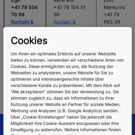
Egli
René Risi
Edis
+41 79 554
+41 79 154 51
Menkovic
70 99
90
+41 79
Kontakt &
Kontakt &
663 39
Support
Support
26
Kontakt &
Cookies
Support
Um Ihnen ein optimales Erlebnis auf unserer Webseite
bieten zu können, verwenden wir verschiedene Arten von
Cookies. Diese ermöglichen es uns, die Nutzung der
Webseiten zu analysieren, unsere Website für Sie zu
optimieren und interessengerechte Inhalte über
verschiedene Kanäle zu präsentieren. Mit dem Klick auf
Alle KONE Schweiz Standorte und Regionen mit
"Alle akzeptieren" stimmen Sie der Verwendung zu. Sie
Ansprechpartner-Kontaktdaten
stimmen zugleich zu, dass wir Informationen zu Ihrer
Nutzung unserer Website an Partner für soziale Medien,
Werbung und Analysen (z.B. Google Analytics) senden.
Über „Cookie-Einstellungen“ haben Sie jederzeit die
Möglichkeit Ihre Cookie-Auswahl anzupassen oder Ihre
Einwilligung zu widerrufen. Weitere Informationen finden