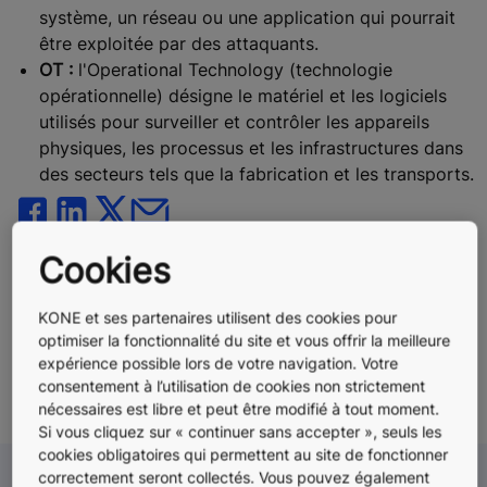
système, un réseau ou une application qui pourrait
être exploitée par des attaquants.
OT :
l'Operational Technology (technologie
opérationnelle) désigne le matériel et les logiciels
utilisés pour surveiller et contrôler les appareils
physiques, les processus et les infrastructures dans
des secteurs tels que la fabrication et les transports.
Cookies
Verwandte Themen
KONE et ses partenaires utilisent des cookies pour
optimiser la fonctionnalité du site et vous offrir la meilleure
#Digitalisierung
#Numérisation
expérience possible lors de votre navigation. Votre
#Sicherheit & Cybersicherheit
#Technologie
consentement à l’utilisation de cookies non strictement
#Urbanisation
#Urbanisierung & Städte
nécessaires est libre et peut être modifié à tout moment.
Si vous cliquez sur « continuer sans accepter », seuls les
cookies obligatoires qui permettent au site de fonctionner
correctement seront collectés. Vous pouvez également