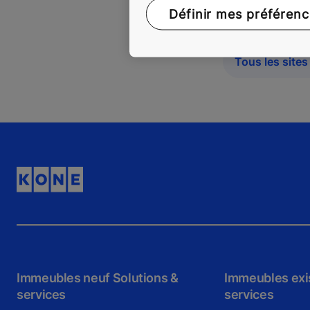
Définir mes préféren
Tous les site
Immeubles neuf Solutions &
Immeubles exis
services
services