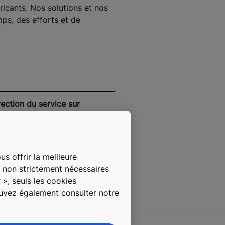
icants. Nos solutions et nos
ps, des efforts et de
rection du service sur
ace
niel Binkert
1 79 54 50 983
itzerland@kone.com
s offrir la meilleure
s non strictement nécessaires
 », seuls les cookies
ouvez également consulter notre