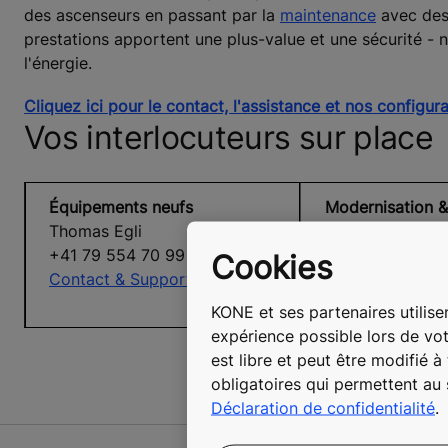
des ascenseurs en passant par la
maintenance
avec des 
prestations apportent une plus-value et une sécurité - 
l'énergie.
Cliquez ici pour le contact, l'assistance et nos configu
Vos interlocuteurs sur place
Équipements neufs
Modernisation &
Thomas Egli
remplacement
+41 79 554 70 99
Henry Heijboer
Cookies
Contact & Support
+41 79 916 14 4
Contact & Supp
KONE et ses partenaires utilisen
expérience possible lors de vot
est libre et peut être modifié 
obligatoires qui permettent au
Déclaration de confidentialité
.