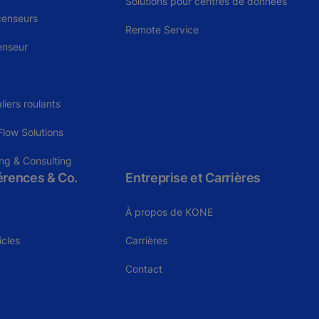
Solutions pour centres de données
censeurs
Remote Service
enseur
liers roulants
low Solutions
ng & Consulting
férences & Co.
Entreprise et Carrières
À propos de KONE
icles
Carrières
Contact