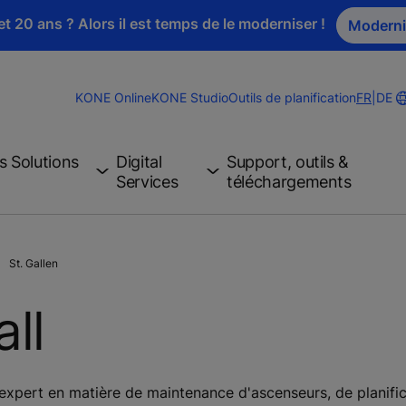
t 20 ans ? Alors il est temps de le moderniser !
Moderni
Change
KONE Online
KONE Studio
Outils de planification
FR
|
DE
Website
Langua
s Solutions
Digital
Support, outils &
Services
téléchargements
St. Gallen
ll
expert en matière de maintenance d'ascenseurs, de planifi