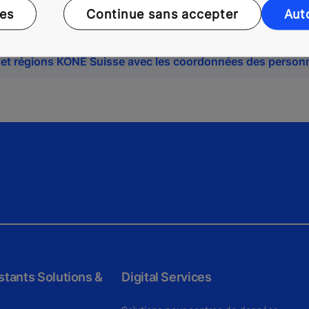
ces
Continue sans accepter
Aut
s et régions KONE Suisse avec les coordonnées des person
tants Solutions &
Digital Services