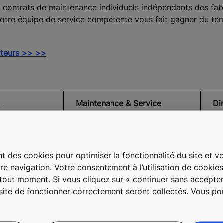
contrats de maintenance individuels indépendants des fabr
notre équipe de service compétente vous fait gagner du tem
rateurs >> >>
Maintenance & Service
Di
Edis Menkovic
pl
+41 79 663 39 26
Da
1
Contact & Support
+4
ort
sw
t des cookies pour optimiser la fonctionnalité du site et vou
re navigation. Votre consentement à l’utilisation de cookie
à tout moment. Si vous cliquez sur « continuer sans accepter
 site de fonctionner correctement seront collectés. Vous p