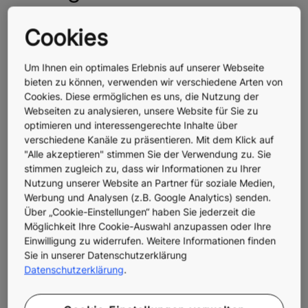
Frequenzen
Cookies
Um Ihnen ein optimales Erlebnis auf unserer Webseite
Wann werden die 3G-Frequenzen abgeschaltet?
bieten zu können, verwenden wir verschiedene Arten von
Cookies. Diese ermöglichen es uns, die Nutzung der
Webseiten zu analysieren, unsere Website für Sie zu
optimieren und interessengerechte Inhalte über
Wie kann ich überprüfen, ob das Notrufsystem meines
verschiedene Kanäle zu präsentieren. Mit dem Klick auf
Aufzugs umgerüstet werden muss?
"Alle akzeptieren" stimmen Sie der Verwendung zu. Sie
stimmen zugleich zu, dass wir Informationen zu Ihrer
Nutzung unserer Website an Partner für soziale Medien,
Werbung und Analysen (z.B. Google Analytics) senden.
Warum wurde alte Technologie verbaut / Warum haben sie
nicht direkt 4G eingebaut?
Über „Cookie-Einstellungen“ haben Sie jederzeit die
Möglichkeit Ihre Cookie-Auswahl anzupassen oder Ihre
Einwilligung zu widerrufen. Weitere Informationen finden
Sie in unserer Datenschutzerklärung
Warum muss ich mein Notrufsystem umrüsten?
Datenschutzerklärung
.