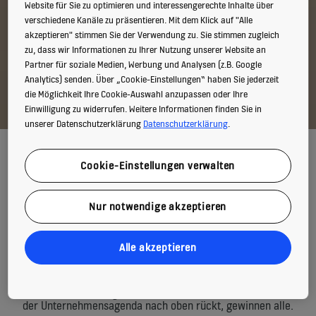
Website für Sie zu optimieren und interessengerechte Inhalte über
verschiedene Kanäle zu präsentieren. Mit dem Klick auf "Alle
akzeptieren" stimmen Sie der Verwendung zu. Sie stimmen zugleich
zu, dass wir Informationen zu Ihrer Nutzung unserer Website an
Partner für soziale Medien, Werbung und Analysen (z.B. Google
Analytics) senden. Über „Cookie-Einstellungen“ haben Sie jederzeit
die Möglichkeit Ihre Cookie-Auswahl anzupassen oder Ihre
Einwilligung zu widerrufen. Weitere Informationen finden Sie in
unserer Datenschutzerklärung
Datenschutzerklärung
.
Die Förderung von Vielfalt und
Cookie-Einstellungen verwalten
Inklusion ist eine Aufgabe für
alle
Nur notwendige akzeptieren
Als KONE seine Strategie für Diversity & Inclusion
Alle akzeptieren
überarbeitete, griff das Unternehmen auf jahrelange
Erfahrungen, Daten und Erkenntnisse von Partnern zurück,
um einen systematischen Ansatz zu entwickeln, der von allen
MitarbeiterInnen angenommen werden kann. Wenn D&I auf
der Unternehmensagenda nach oben rückt, gewinnen alle.