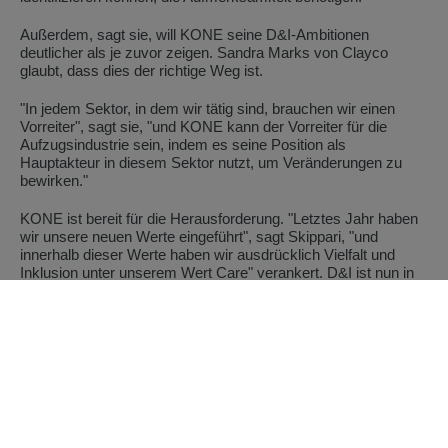
Außerdem, sagt sie, will KONE seine D&I-Ambitionen
deutlicher als je zuvor zeigen. Sandra Marks von Clayco
glaubt, dass dies der richtige Weg ist.
"In jedem Sektor, in dem wir tätig sind, brauchen wir einen
Vorreiter", sagt sie, "und KONE kann der Vorreiter für die
Aufzugsindustrie sein, indem es seine Position als
Hauptakteur in diesem Sektor nutzt, um Veränderungen zu
bewirken."
KONE ist bereit für die Herausforderung. "Letztes Jahr haben
wir unsere neuen Werte eingeführt", sagt Skippari, "und
innerhalb dieser Werte haben wir ausdrücklich Vielfalt und
Inklusion unter unserem Wert Care" verankert. D&I ist nun in
viele Dinge eingebettet, die wir tun, einschließlich unserer
Strategie und unserer Nachhaltigkeitsagenda."
Wichtig ist, resümiert Skippari, dass jeder, der für KONE
arbeitet, einen Beitrag leisten kann.
"Jeder von uns kann die Art und Weise beeinflussen, wie
unsere KollegInnen behandelt werden", sagt sie. "Wir alle
können dazu beitragen, welche Art von Kultur wir haben - und