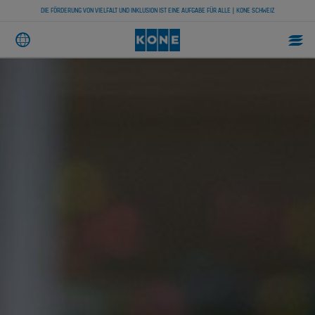
DIE FÖRDERUNG VON VIELFALT UND INKLUSION IST EINE AUFGABE FÜR ALLE | KONE SCHWEIZ