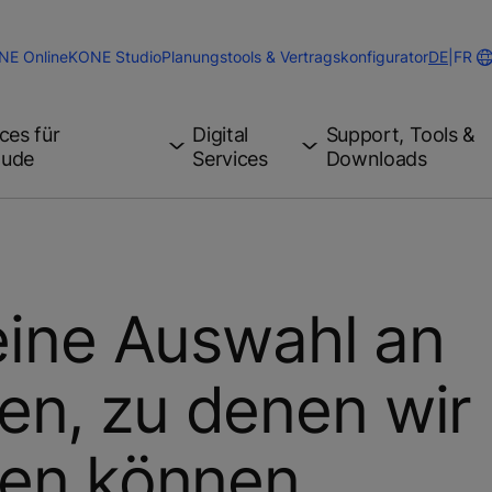
Change
NE Online
KONE Studio
Planungstools & Vertragskonfigurator
DE
|
FR
Website
Languag
ces für
Digital
Support, Tools &
äude
Services
Downloads
 eine Auswahl an
en, zu denen wir
fen können.