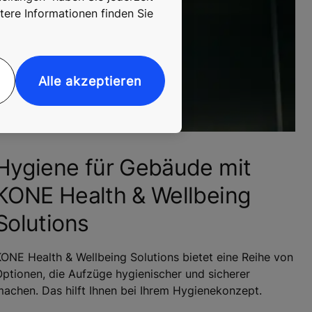
tere Informationen finden Sie
Alle akzeptieren
Hygiene für Gebäude mit
KONE Health & Wellbeing
Solutions
ONE Health & Wellbeing Solutions bietet eine Reihe von
ptionen, die Aufzüge hygienischer und sicherer
achen. Das hilft Ihnen bei Ihrem Hygienekonzept.