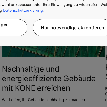
swahl anzupassen oder Ihre Einwilligung zu widerrufen. Wei
ng
Datenschutzerklärung
.
ngen
Nur notwendige akzeptieren
Nachhaltige und
energieeffiziente Gebäude
mit KONE erreichen
K
O
Wir helfen, Ihr Gebäude nachhaltig zu machen.
m