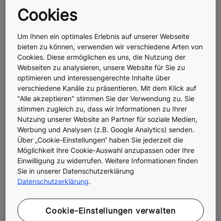
effizientere Prozesse.“
Cookies
Aufgrund seines vorbildlichen Beitrags zur
Um Ihnen ein optimales Erlebnis auf unserer Webseite
Verringerung von C02-Emissionen ist
Remote Service
bieten zu können, verwenden wir verschiedene Arten von
eines der nominierten Produkte für den renommierten
Cookies. Diese ermöglichen es uns, die Nutzung der
Deutschen Nachhaltigkeitspreis 2025 im
Webseiten zu analysieren, unsere Website für Sie zu
Transformationsfeld „Klima”
.
optimieren und interessengerechte Inhalte über
verschiedene Kanäle zu präsentieren. Mit dem Klick auf
KONE Remote Service ist ab sofort in Deutschland,
"Alle akzeptieren" stimmen Sie der Verwendung zu. Sie
Österreich und der Schweiz für
mehr als 35.000 digital
stimmen zugleich zu, dass wir Informationen zu Ihrer
Nutzung unserer Website an Partner für soziale Medien,
angeschlossene Anlagen
mit KONE-DX und LCE-
Werbung und Analysen (z.B. Google Analytics) senden.
Steuerungen direkt verfügbar. Die Verfügbarkeit von
Über „Cookie-Einstellungen“ haben Sie jederzeit die
KONE Remote Service wird fortlaufend auf weitere
Möglichkeit Ihre Cookie-Auswahl anzupassen oder Ihre
Steuerungstypen und Fremdanlagen ausgeweitet.
Einwilligung zu widerrufen. Weitere Informationen finden
Sie in unserer Datenschutzerklärung
Mehr Information zu KONE Remote Service finden sie
Datenschutzerklärung
.
hier
Cookie-Einstellungen verwalten