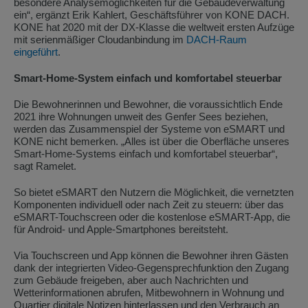
besondere Analysemöglichkeiten für die Gebäudeverwaltung
ein“, ergänzt Erik Kahlert, Geschäftsführer von KONE DACH.
KONE hat 2020 mit der DX-Klasse die weltweit ersten Aufzüge
mit serienmäßiger Cloudanbindung im
DACH-Raum
eingeführt
.
Smart-Home-System einfach und komfortabel steuerbar
Die Bewohnerinnen und Bewohner, die voraussichtlich Ende
2021 ihre Wohnungen unweit des Genfer Sees beziehen,
werden das Zusammenspiel der Systeme von eSMART und
KONE nicht bemerken. „Alles ist über die Oberfläche unseres
Smart-Home-Systems einfach und komfortabel steuerbar“,
sagt Ramelet.
So bietet eSMART den Nutzern die Möglichkeit, die vernetzten
Komponenten individuell oder nach Zeit zu steuern: über das
eSMART-Touchscreen oder die kostenlose eSMART-App, die
für Android- und Apple-Smartphones bereitsteht.
Via Touchscreen und App können die Bewohner ihren Gästen
dank der integrierten Video-Gegensprechfunktion den Zugang
zum Gebäude freigeben, aber auch Nachrichten und
Wetterinformationen abrufen, Mitbewohnern in Wohnung und
Quartier digitale Notizen hinterlassen und den Verbrauch an