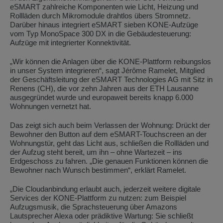
eSMART zahlreiche Komponenten wie Licht, Heizung und
Rollläden durch Mikromodule drahtlos übers Stromnetz.
Darüber hinaus integriert eSMART sieben KONE-Aufzüge
vom Typ MonoSpace 300 DX in die Gebäudesteuerung:
Aufzüge mit integrierter Konnektivität.
„Wir können die Anlagen über die KONE-Plattform reibungslos
in unser System integrieren“, sagt Jérôme Ramelet, Mitglied
der Geschäftsleitung der eSMART Technologies AG mit Sitz in
Renens (CH), die vor zehn Jahren aus der ETH Lausanne
ausgegründet wurde und europaweit bereits knapp 6.000
Wohnungen vernetzt hat.
Das zeigt sich auch beim Verlassen der Wohnung: Drückt der
Bewohner den Button auf dem eSMART-Touchscreen an der
Wohnungstür, geht das Licht aus, schließen die Rollläden und
der Aufzug steht bereit, um ihn – ohne Wartezeit – ins
Erdgeschoss zu fahren. „Die genauen Funktionen können die
Bewohner nach Wunsch bestimmen“, erklärt Ramelet.
„Die Cloudanbindung erlaubt auch, jederzeit weitere digitale
Services der KONE-Plattform zu nutzen: zum Beispiel
Aufzugsmusik, die Sprachsteuerung über Amazons
Lautsprecher Alexa oder prädiktive Wartung: Sie schließt