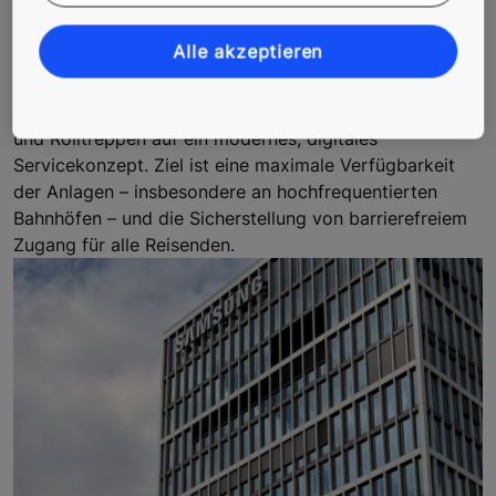
Bahnverkehr: Instandhaltung der SBB-
Anlagen
Alle akzeptieren
Die Schweizerische Bundesbahnen (SBB) setzen für die
Wartung und Instandhaltung ihrer rund 1.200 Aufzüge
und Rolltreppen auf ein modernes, digitales
Servicekonzept. Ziel ist eine maximale Verfügbarkeit
der Anlagen – insbesondere an hochfrequentierten
Bahnhöfen – und die Sicherstellung von barrierefreiem
Zugang für alle Reisenden.