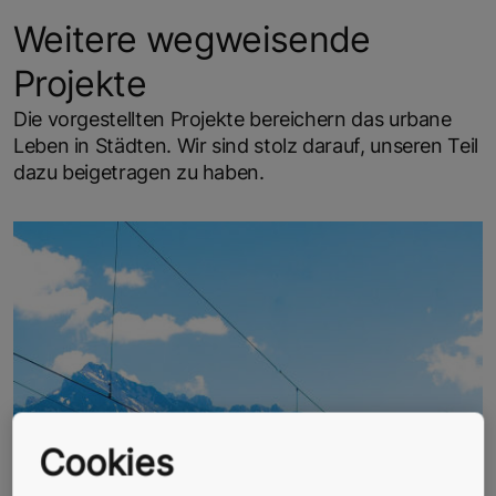
Weitere wegweisende
Projekte
Die vorgestellten Projekte bereichern das urbane
Leben in Städten. Wir sind stolz darauf, unseren Teil
dazu beigetragen zu haben.
Cookies