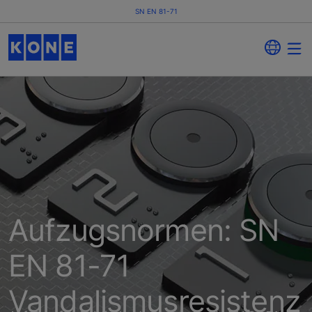
SN EN 81-71
Aufzugsnormen: SN
EN 81-71
Vandalismusresistenz