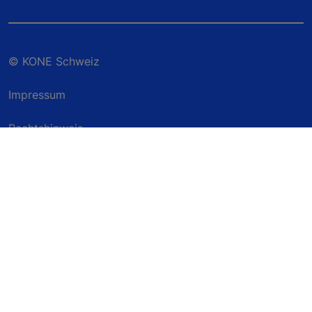
© KONE Schweiz
Impressum
Rechtshinweis
Datenschutzerklärung
Datenschutzerklärung für myKONE / KONE Online
Umwelthinweis
AGBs
Cookieeinstellungen