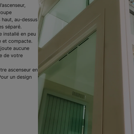
l’ascenseur,
roupe
s haut, au-dessus
es séparé.
 installé en peu
e et compacte.
’ajoute aucune
e de votre
tre ascenseur en
Pour un design