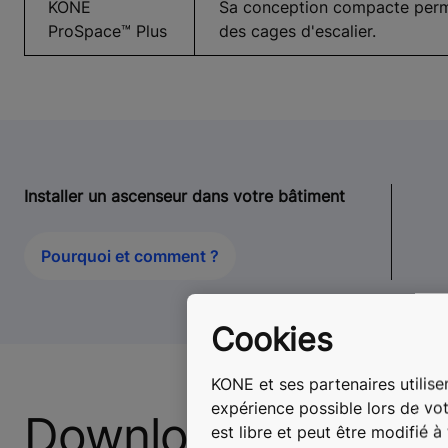
KONE
Sa conception compacte permet
ProSpace™ Plus
des cages d'escalier.
Installer un ascenseur dans votre bâtiment
Pourquoi et comment ?
Cookies
KONE et ses partenaires utilisen
expérience possible lors de vot
Download
est libre et peut être modifié 