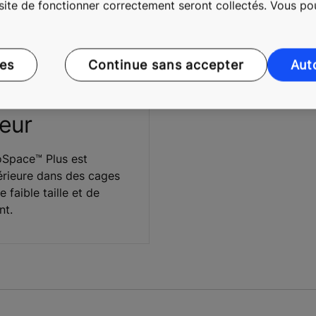
 site de fonctionner correctement seront collectés. Vous p
ces
Continue sans accepter
Aut
our les
eur
Space™ Plus est
érieure dans des cages
 faible taille et de
nt.