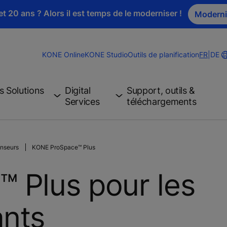
t 20 ans ? Alors il est temps de le moderniser !
Moderni
Change
KONE Online
KONE Studio
Outils de planification
FR
|
DE
Website
Langua
s Solutions
Digital
Support, outils &
Services
téléchargements
enseurs
KONE ProSpace™ Plus
 Plus pour les
ants