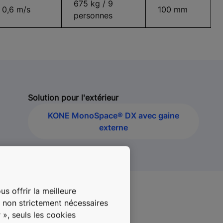
675 kg / 9
0,6 m/s
100 mm
personnes
Solution pour l'extérieur
KONE MonoSpace® DX avec gaine
externe
s offrir la meilleure
s non strictement nécessaires
 », seuls les cookies