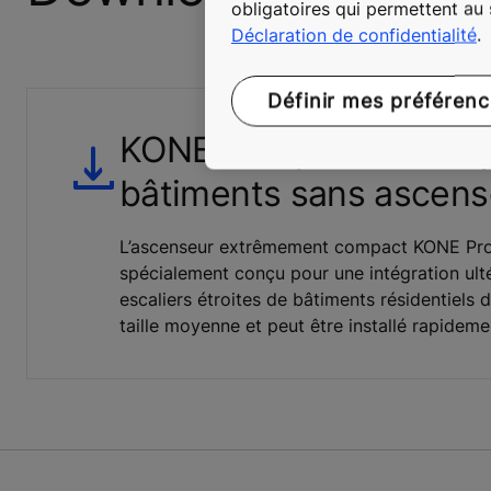
obligatoires qui permettent au
Déclaration de confidentialité
.
Définir mes préféren
KONE ProSpace™ Plus p
bâtiments sans ascens
L’ascenseur extrêmement compact KONE Pro
spécialement conçu pour une intégration ult
escaliers étroites de bâtiments résidentiels de
taille moyenne et peut être installé rapideme