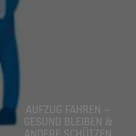
AUFZUG FAHREN –
GESUND BLEIBEN &
ANDERE SCHÜTZEN