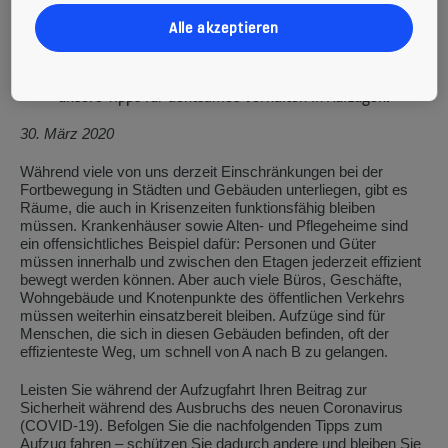
sich Personen zufällig begegnen. Sie sind gleichzeitig ein
wesentliches Transportmittel für Menschen und Güter,
Alle akzeptieren
insbesondere in kritischen Umgebungen wie Krankenhäusern.
Um auch in unruhigen Zeiten sicher Aufzug zu fahren und
rücksichtsvoll mit Mitmenschen umzugehen, helfen Ihnen
unsere Tipps für achtsames Verhalten in Aufzügen.
30. März 2020
Während viele von uns derzeit Einschränkungen bei der
Fortbewegung in Städten und Gebäuden unterliegen, gibt es
Räume, die auch in Krisenzeiten funktionsfähig bleiben
müssen. Krankenhäuser sowie Alten- und Pflegeheime sind
ein offensichtliches Beispiel dafür: Personen und Güter
müssen innerhalb und zwischen den Etagen jederzeit effizient
bewegt werden können. Aber auch viele Büros, Geschäfte,
Wohngebäude und Knotenpunkte des öffentlichen Verkehrs
müssen weiterhin einsatzbereit bleiben. Aufzüge sind für
Menschen, die sich in diesen Gebäuden befinden, oft der
effizienteste Weg, um schnell von A nach B zu gelangen.
Leisten Sie während der Aufzugfahrt Ihren Beitrag zur
Sicherheit während des Ausbruchs des neuen Coronavirus
(COVID-19). Befolgen Sie die nachfolgenden Tipps zum
Aufzug fahren – schützen Sie dadurch andere und bleiben Sie