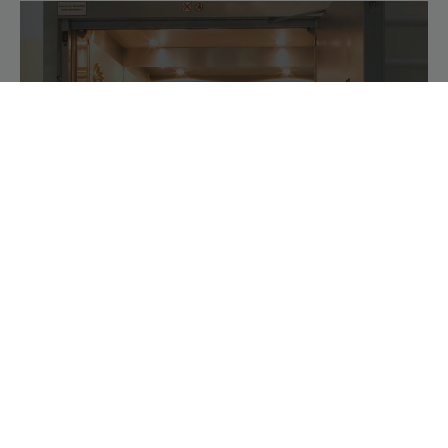
SST, GBU UND KAMPAGNEN: WAS
BETREIBER VON AUFZÜGEN BEACHTEN
MÜSSEN
#AUFZÜGE #GEBÄUDEWARTUNG & -VERWALTUNG #GEBÄUDEWARTUNG & -
VERWALTUNG #WARTUNG & SERVICE