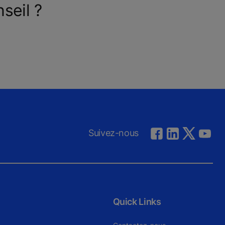
seil ?
Suivez-nous
Quick Links