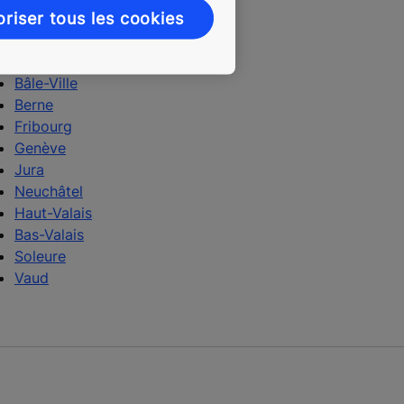
oriser tous les cookies
Argovie
Bâle-Campagne
Bâle-Ville
Berne
Fribourg
Genève
Jura
Neuchâtel
Haut-Valais
Bas-Valais
Soleure
Vaud