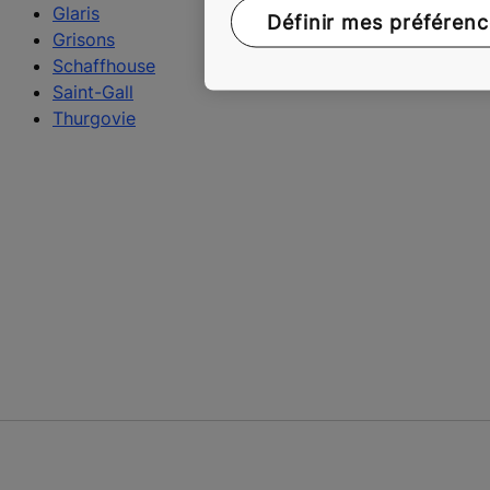
Glaris
Définir mes préféren
Grisons
Schaffhouse
Saint-Gall
Thurgovie