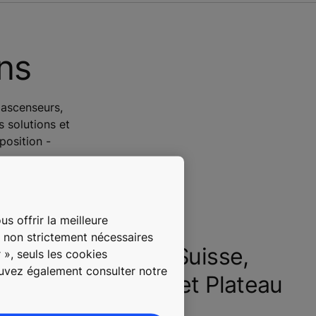
ons
'ascenseurs,
s solutions et
position -
s offrir la meilleure
s non strictement nécessaires
Nord-ouest de la Suisse,
 », seuls les cookies
ouvez également consulter notre
région lémanique et Plateau
suisse