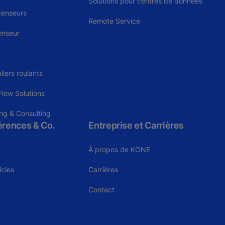
Solutions pour centres de données
censeurs
Remote Service
enseur
liers roulants
low Solutions
ng & Consulting
férences & Co.
Entreprise et Carrières
À propos de KONE
icles
Carrières
Contact