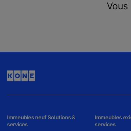
Vous 
Immeubles neuf Solutions &
Immeubles exis
services
services