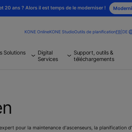
t 20 ans ? Alors il est temps de le moderniser !
Moderni
Change
KONE Online
KONE Studio
Outils de planification
FR
|
DE
Website
Langua
s Solutions
Digital
Support, outils &
Services
téléchargements
en
xpert pour la maintenance d'ascenseurs, la planification d