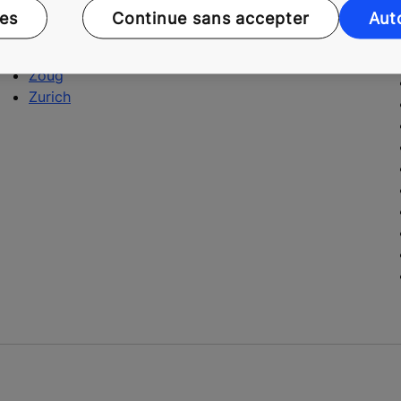
Obwald
ces
Continue sans accepter
Aut
Schwyz
Uri
Zoug
Zurich