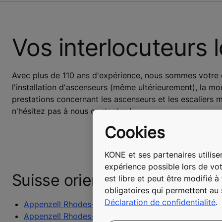
Vos interlocuteurs 
Avec plus de 110 ans d'expérience, nous sommes votre e
l'installation d'ascenseurs (même ultérieurement), la mo
prestations concernant les ascenseurs et les escaliers
n'hésitez pas à nous contacter !
Cookies
KONE et ses partenaires utilisen
expérience possible lors de vot
Suisse orientale
est libre et peut être modifié 
obligatoires qui permettent au
Déclaration de confidentialité
.
Appenzell Rhodes-Extérieures
Appenzell Rhodes-Intérieures